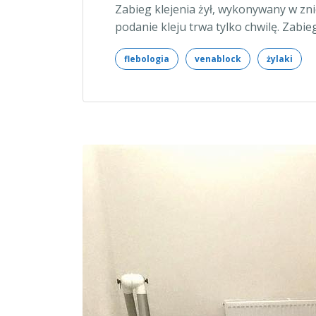
Zabieg klejenia żył, wykonywany w z
podanie kleju trwa tylko chwilę. Zabie
flebologia
venablock
żylaki