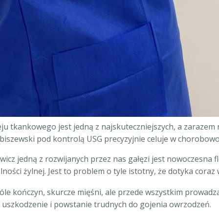
leju tkankowego jest jedną z najskuteczniejszych, a zarazem
ibiszewski pod kontrolą USG precyzyjnie celuje w chorobow
wicz jedną z rozwijanych przez nas gałęzi jest nowoczesna f
ci żylnej. Jest to problem o tyle istotny, że dotyka coraz w
le kończyn, skurcze mięśni, ale przede wszystkim prowadzą
ej uszkodzenie i powstanie trudnych do gojenia owrzodzeń.