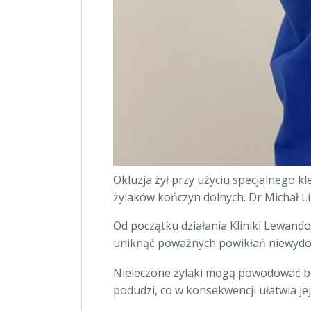
Okluzja żył przy użyciu specjalnego k
żylaków kończyn dolnych. Dr Michał L
Od początku działania Kliniki Lewando
uniknąć poważnych powikłań niewydolnoś
Nieleczone żylaki mogą powodować bó
podudzi, co w konsekwencji ułatwia j