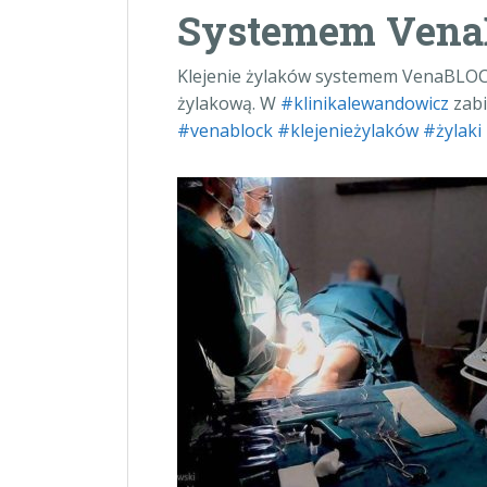
Systemem Ven
Klejenie żylaków systemem VenaBLOCK 
żylakową. W
#
klinikalewandowicz
zabi
#
venablock
#
klejenieżylaków
#
żylaki