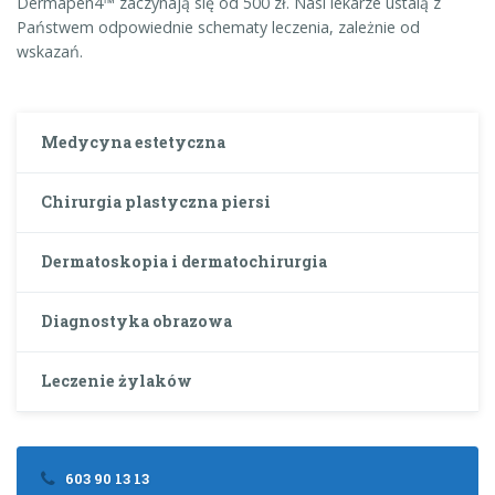
Dermapen4™ zaczynają się od 500 zł. Nasi lekarze ustalą z
Państwem odpowiednie schematy leczenia, zależnie od
wskazań.
Medycyna estetyczna
Chirurgia plastyczna piersi
Dermatoskopia i dermatochirurgia
Diagnostyka obrazowa
Leczenie żylaków
603 90 13 13