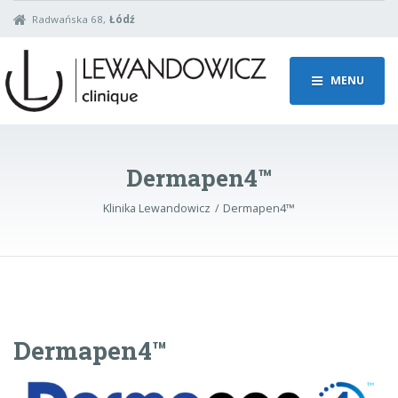
Radwańska 68,
Łódź
MENU
Dermapen4™
Klinika Lewandowicz
Dermapen4™
Dermapen4™